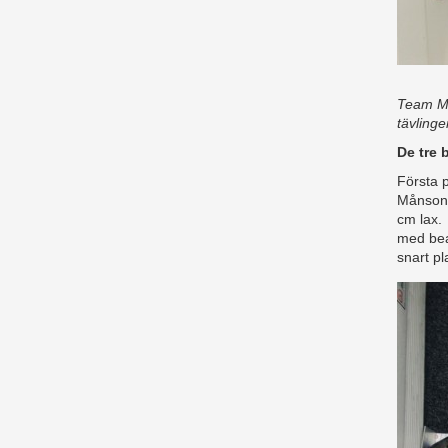
Team Må
tävlinge
De tre 
Första p
Månson/
cm lax.
med bea 
snart pl