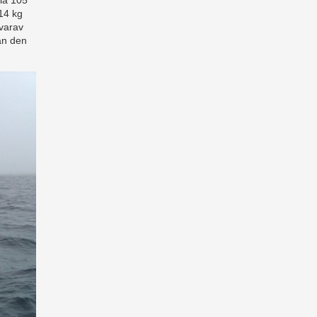
ela 105
14 kg
 varav
nan den