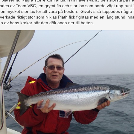
 platserna. Några större kom ända in till håven varav den största på h
ades av Team VBG, en grymt fin och stor lax som borde vägt upp runt 
r en mycket stor lax för att vara på hösten. Givetvis så tappedes några
erkade riktigt stor som Niklas Plath fick fightas med en lång stund in
n av hans krokar när den dök ända ner till botten.