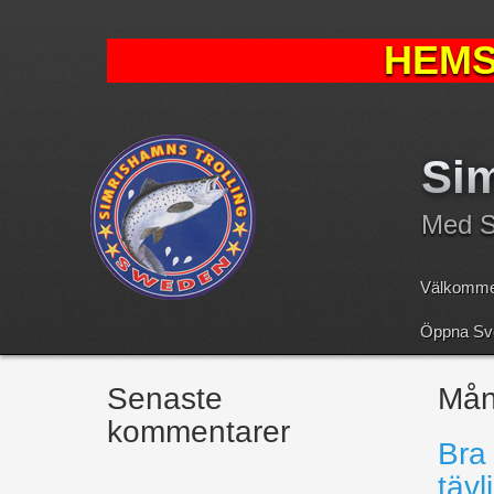
HEMS
Sim
Med Sv
Välkomme
Öppna Sve
Senaste
Må
kommentarer
Bra 
tävl