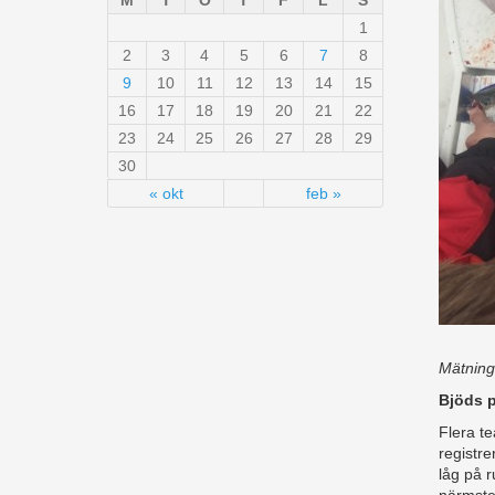
M
T
O
T
F
L
S
1
2
3
4
5
6
7
8
9
10
11
12
13
14
15
16
17
18
19
20
21
22
23
24
25
26
27
28
29
30
« okt
feb »
Mätning 
Bjöds 
Flera te
registre
låg på 