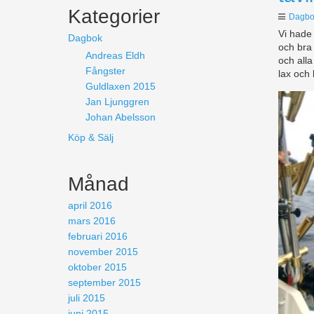
Kategorier
Dagbo
Vi hade 
Dagbok
och bra
Andreas Eldh
och alla
Fångster
lax och
Guldlaxen 2015
Jan Ljunggren
Johan Abelsson
Köp & Sälj
Månad
april 2016
mars 2016
februari 2016
november 2015
oktober 2015
september 2015
juli 2015
juni 2015