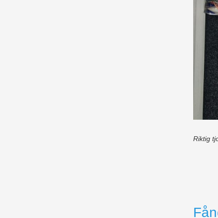
Riktig t
Fån