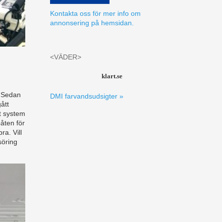
Kontakta oss för mer info om
annonsering på hemsidan.
<VÄDER>
klart.se
. Sedan
DMI farvandsudsigter »
ått
gt system
båten för
ra. Vill
söring