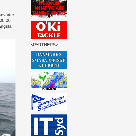
skeväder
 08.00
längsta
<PARTNERS>