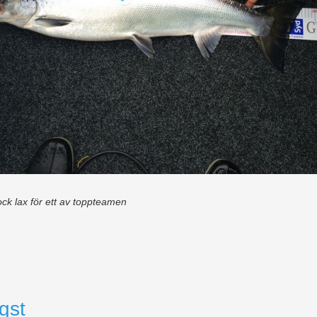
jock lax för ett av toppteamen
gst