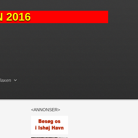
 2016
laxen
<ANNONSER>