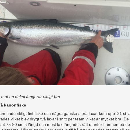
mot en dekal fungerar riktigt bra
på kanonfiske
am hade riktigt fint fiske och några ganska stora laxar kom upp. 31 st l
rades vilket blev drygt två laxar i snitt per team vilket är mycket bra. De 
runt 75-80 cm,s längd och mest lax fångades rätt utanför hamnen på de