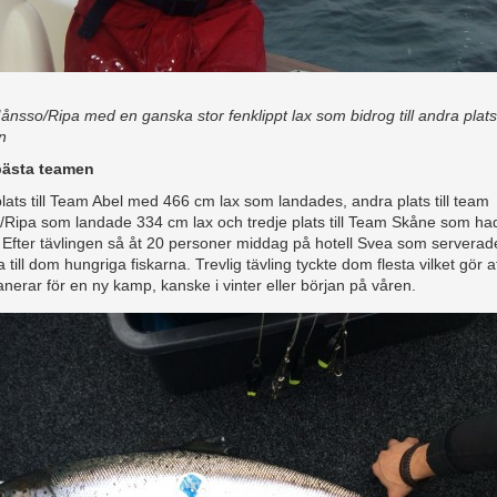
nsso/Ripa med en ganska stor fenklippt lax som bidrog till andra plats
n
bästa teamen
lats till Team Abel med 466 cm lax som landades, andra plats till team
Ripa som landade 334 cm lax och tredje plats till Team Skåne som ha
 Efter tävlingen så åt 20 personer middag på hotell Svea som serverade
till dom hungriga fiskarna. Trevlig tävling tyckte dom flesta vilket gör at
anerar för en ny kamp, kanske i vinter eller början på våren.