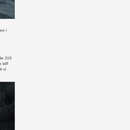
en i
de 319
 biff
t vi