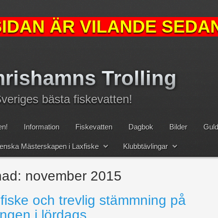
IDAN ÄR VILANDE SEDAN
rishamns Trolling
eriges bästa fiskevatten!
n!
Information
Fiskevatten
Dagbok
Bilder
Guld
nska Mästerskapen i Laxfiske
Klubbtävlingar
nad:
november 2015
fiske och trevlig stämmning på
ingen i lördags