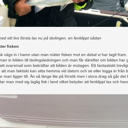
ed sitt livs första lax nu på tävlingen, en fenklippt sådan
ter fisken
sk vägs in i hamn utan man mäter fisken mot en dekal vi har tagit fram
man in bilden till tävlingsledningen och man får därefter om bilden har g
tt svarsmail som bekräftar att bilden är motagen. Ett fantastiskt trevli
att man faktiskt kan sitta hemma vid datorn och se eller logga in från 
ur man ligger till. Än så länge lite på försök men i stora drag så går det b
ar man med sig laglig fisk i land vilket betyder att fenklippt lax och hav