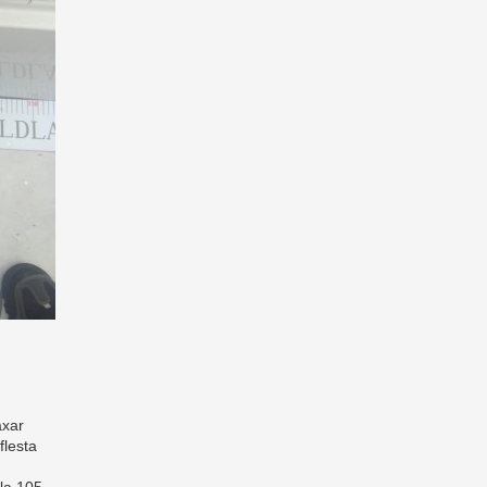
axar
flesta