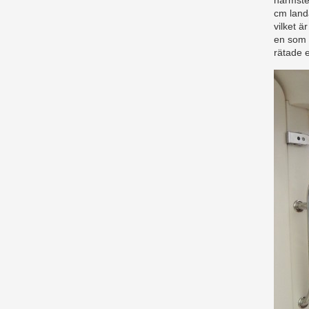
närmste
cm land
vilket ä
en som v
rätade e