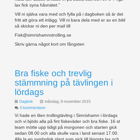
lax fick syna håvnätet.”
Vill ni själva vara med och fylla på i dagboken så är det
fritt att göra ett inlägg. Vill ni bara dela med er av en bild
så skickar ni den per mail till
Fisk@simrishamnstrolling.se
Skriv gärna något kort om fångsten
Bra fiske och trevlig
stämmning på tävlingen i
lördags
Dagbok
måndag, 9 november 2015
0 kommentarer
Vi hade en liten trollingtävling i Simrishamn i lördags
och vi bjöds alla på fint fiskeväder och bra fiske. 16 st
team mötte upp tidigt på morgonen och starten gick
sedan 08.00 och alla skulle vara i land senast 17.00.
Alla la en symbolisk slant som gick till längsta lax och