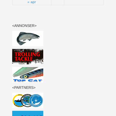
« apr
<ANNONSER>
<PARTNERS>