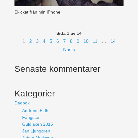
Skickat från min iPhone
Sida 1 av 14
1
2
3
4
5
6
7
8
9
10
11
…
14
Nästa
Senaste kommentarer
Kategorier
Dagbok
Andreas Eldh
Fångster
Guldlaxen 2015
Jan Ljunggren
Johan Abelsson