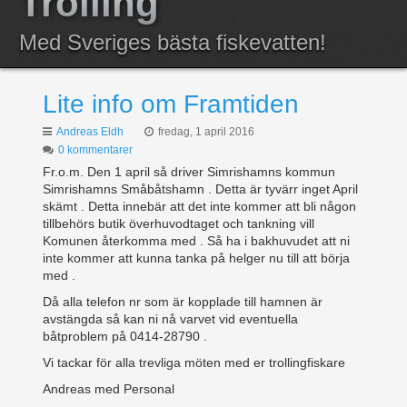
Trolling
Anmälda
Med Sveriges bästa fiskevatten!
Resultat
Lite info om Framtiden
Andreas Eldh
fredag, 1 april 2016
0 kommentarer
Fr.o.m. Den 1 april så driver Simrishamns kommun
Simrishamns Småbåtshamn . Detta är tyvärr inget April
skämt . Detta innebär att det inte kommer att bli någon
tillbehörs butik överhuvodtaget och tankning vill
Komunen återkomma med . Så ha i bakhuvudet att ni
inte kommer att kunna tanka på helger nu till att börja
med .
Då alla telefon nr som är kopplade till hamnen är
avstängda så kan ni nå varvet vid eventuella
båtproblem på 0414-28790 .
Vi tackar för alla trevliga möten med er trollingfiskare
Andreas med Personal