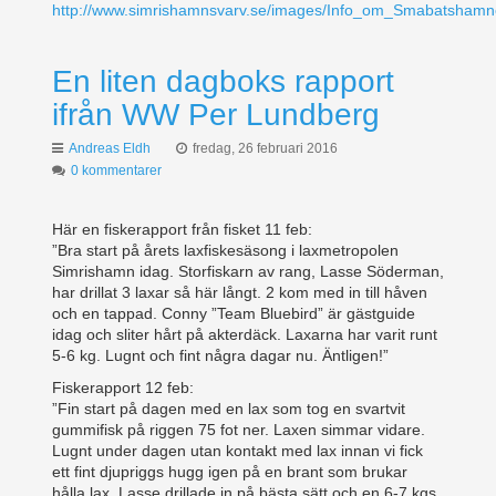
http://www.simrishamnsvarv.se/images/Info_om_Smabatshamn
En liten dagboks rapport
ifrån WW Per Lundberg
Andreas Eldh
fredag, 26 februari 2016
0 kommentarer
Här en fiskerapport från fisket 11 feb:
”Bra start på årets laxfiskesäsong i laxmetropolen
Simrishamn idag. Storfiskarn av rang, Lasse Söderman,
har drillat 3 laxar så här långt. 2 kom med in till håven
och en tappad. Conny ”Team Bluebird” är gästguide
idag och sliter hårt på akterdäck. Laxarna har varit runt
5-6 kg. Lugnt och fint några dagar nu. Äntligen!”
Fiskerapport 12 feb:
”Fin start på dagen med en lax som tog en svartvit
gummifisk på riggen 75 fot ner. Laxen simmar vidare.
Lugnt under dagen utan kontakt med lax innan vi fick
ett fint djupriggs hugg igen på en brant som brukar
hålla lax. Lasse drillade in på bästa sätt och en 6-7 kgs