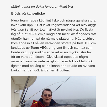
Mätning mot en dekal fungerar riktigt bra
Bjöds på kanonfiske
Flera team hade riktigt fint fiske och några ganska stora
laxar kom upp. 31 st laxar registrerades vilket blev drygt
två laxar i snitt per team vilket är mycket bra. De flesta
låg på runt 75-80 cm,s längd och mest lax fångades rätt
utanför hamnen på de närmste platserna. Några större
kom ända in till håven varav den största på hela 105 cm
landades av Team VBG, en grymt fin och stor lax som
borde vägt upp runt 14 kg vilket är en mycket stor lax
för att vara på hösten. Givetvis så tappedes några
varav en som verkade riktigt stor som Niklas Plath fick
fightas med en lång stund innan den rätade en av hans
krokar när den dök ända ner till botten.