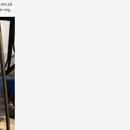
 det på
åt mig.