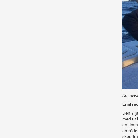
Kul med
Emilsso
Den 7 ja
med ut i
en timm
område 
skeddra