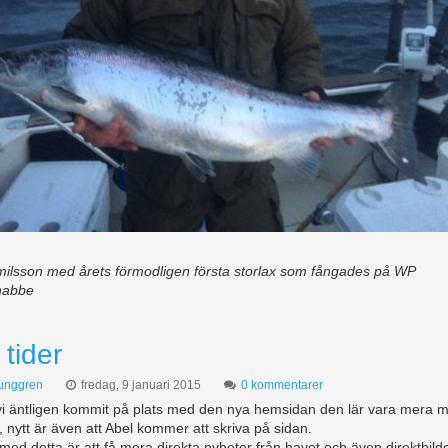
ilsson med årets förmodligen första storlax som fångades på WP
nabbe
tider
junggren
fredag, 9 januari 2015
0 kommentarer
vi äntligen kommit på plats med den nya hemsidan den lär vara mera m
, nytt är även att Abel kommer att skriva på sidan.
ed detta är att få mera direkta nyheter från havet och även direktbilde