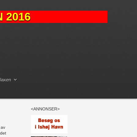
 2016
laxen
<ANNONSER>
 av
 det