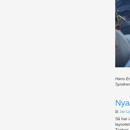
Hans Em
Syndre
Nya 
Jan L
Så har 
layoutet
Tanken m