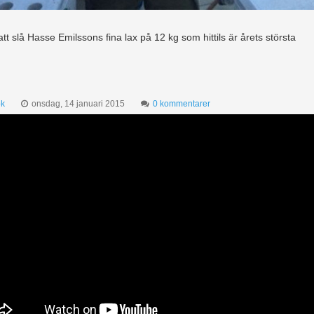
tt slå Hasse Emilssons fina lax på 12 kg som hittils är årets största
m
k
onsdag, 14 januari 2015
0 kommentarer