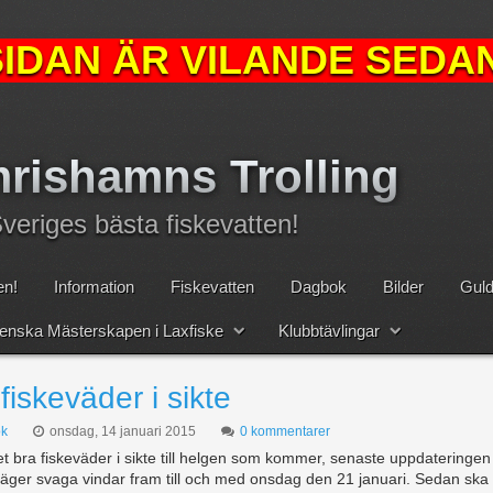
IDAN ÄR VILANDE SEDAN
rishamns Trolling
eriges bästa fiskevatten!
n!
Information
Fiskevatten
Dagbok
Bilder
Guld
nska Mästerskapen i Laxfiske
Klubbtävlingar
fiskeväder i sikte
k
onsdag, 14 januari 2015
0 kommentarer
t bra fiskeväder i sikte till helgen som kommer, senaste uppdateringen
säger svaga vindar fram till och med onsdag den 21 januari. Sedan ska