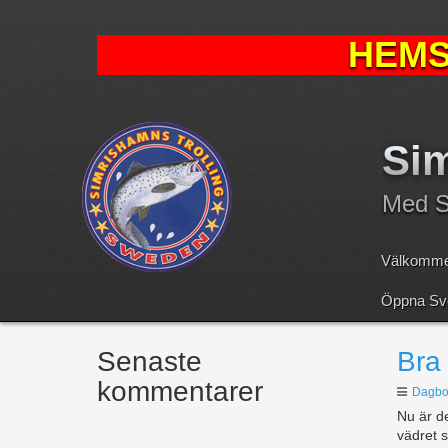
HEMS
Sim
Med Sv
Välkomme
Öppna Sve
Senaste
Bra 
kommentarer
Dagbo
Nu är de
vädret 