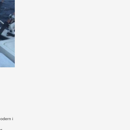
odern i
r,