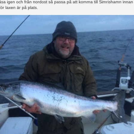
låsa igen och från nordost så passa på att komma till Simrishamn innan
ör laxen är på plats.