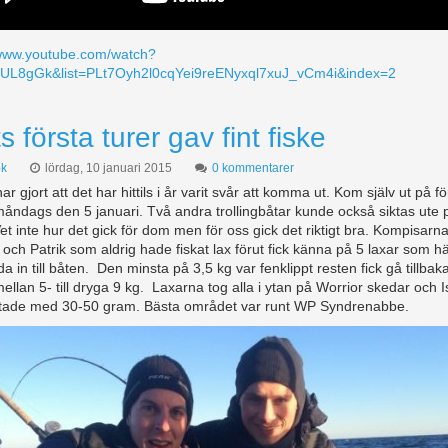
/www.youtube.com/watch?
yUL8gGk&list=PLt7Oyh2l0cqYei9reENyxql7xuJ_vCm4i&index=2
s första turer gav fint fiske
k
lördag, 10 januari 2015
0 kommentarer
ar gjort att det har hittils i år varit svår att komma ut. Kom själv ut på fö
måndags den 5 januari. Två andra trollingbåtar kunde också siktas ute 
et inte hur det gick för dom men för oss gick det riktigt bra. Kompisarn
och Patrik som aldrig hade fiskat lax förut fick känna på 5 laxar som 
 in till båten. Den minsta på 3,5 kg var fenklippt resten fick gå tillbak
ellan 5- till dryga 9 kg. Laxarna tog alla i ytan på Worrior skedar och 
tade med 30-50 gram. Bästa området var runt WP Syndrenabbe.