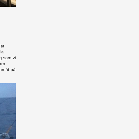
det
la
kg som vi
ara
ramåt på