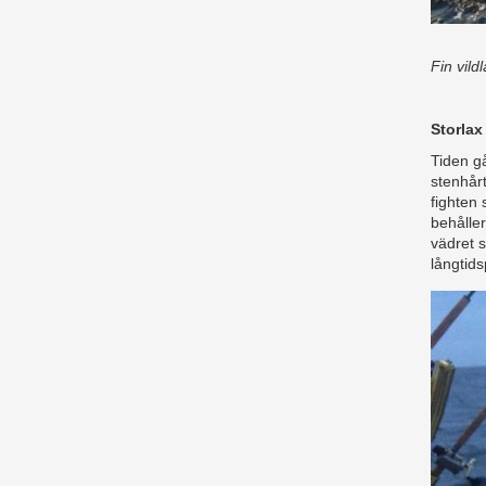
Fin vil
Storlax
Tiden g
stenhårt
fighten 
behåller
vädret 
långtid