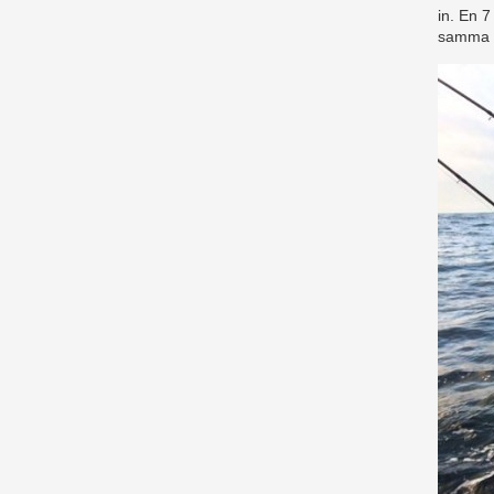
in. En 7
samma b