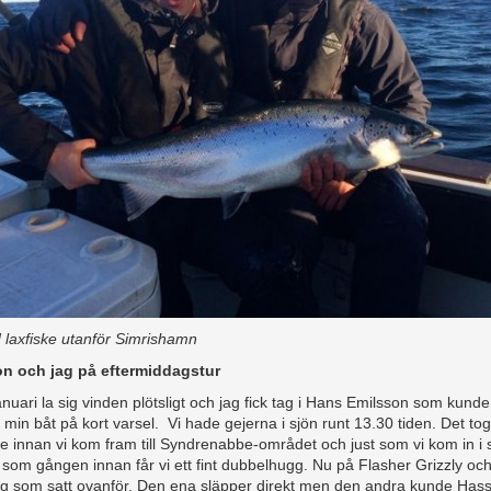
 laxfiske utanför Simrishamn
n och jag på eftermiddagstur
nuari la sig vinden plötsligt och jag fick tag i Hans Emilsson som kunde 
 min båt på kort varsel. Vi hade gejerna i sjön runt 13.30 tiden. Det to
e innan vi kom fram till Syndrenabbe-området och just som vi kom in 
som gången innan får vi ett fint dubbelhugg. Nu på Flasher Grizzly och
g som satt ovanför. Den ena släpper direkt men den andra kunde Hasse