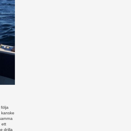
följa
g kanske
i samma
 ett
 drilla