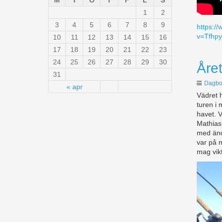
M
T
O
T
F
L
S
1
2
3
4
5
6
7
8
9
https:/
v=Tfhp
10
11
12
13
14
15
16
17
18
19
20
21
22
23
24
25
26
27
28
29
30
Året
31
Dagbo
« apr
Vädret h
turen i 
havet. V
Mathias 
med ända
var på m
mag vik