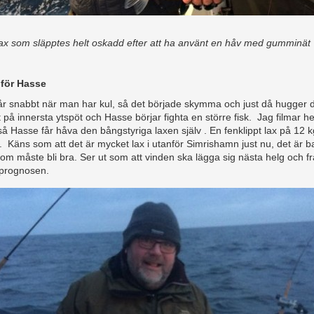
dlax som släpptes helt oskadd efter att ha använt en håv med gumminät
 för Hasse
år snabbt när man har kul, så det började skymma och just då hugger 
 på innersta ytspöt och Hasse börjar fighta en större fisk. Jag filmar he
så Hasse får håva den bångstyriga laxen själv . En fenklippt lax på 12 
. Käns som att det är mycket lax i utanför Simrishamn just nu, det är b
som måste bli bra. Ser ut som att vinden ska lägga sig nästa helg och f
sprognosen.