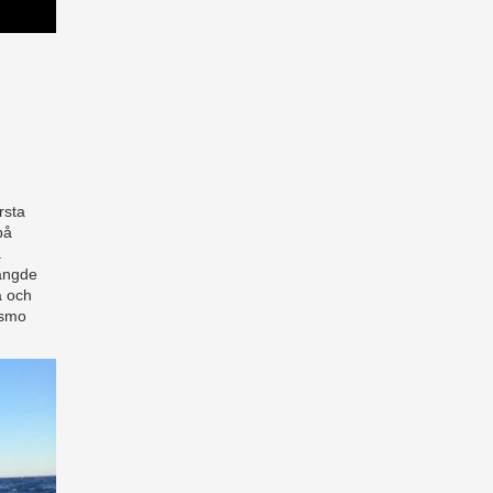
rsta
på
a
hängde
a och
Ismo