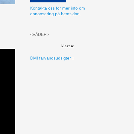
Kontakta oss för mer info om
annonsering på hemsidan.
<VÄDER>
klart.se
DMI farvandsudsigter »