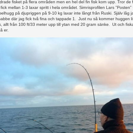
rade fisket på flera områden men en hel del fin fisk kom upp. Tror de f
fick mellan 1-3 laxar spritt i hela området. Simrisprofilen Lars ”Posten” f
belhugg på djupriggen på 9-10 kg laxar inte långt från Ruski. Själv låg j
abbe där jag fick två fina och tappade 1. Just nu så kommer huggen li
, allt från 100 ft/33 meter upp till ytan med 20 gram sänke. Ut och fisk
å er.