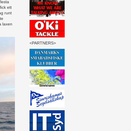
lesta
ick ett
ag runt
te
a laxen
<PARTNERS>