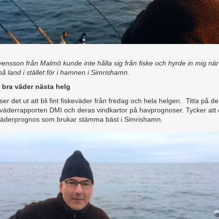
vensson från Malmö kunde inte hålla sig från fiske och hyrde in mig nä
på land i stället för i hamnen i Simrishamn.
bra väder nästa helg
ser det ut att bli fint fiskeväder från fredag och hela helgen. Titta på d
väderrapporten DMI och deras vindkartor på havprognoser. Tycker att 
äderprognos som brukar stämma bäst i Simrishamn.