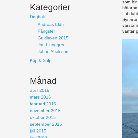
som hind
Kategorier
båtarna 
fint dub
Dagbok
Synnren
Andreas Eldh
varstans
Fångster
väntar p
Guldlaxen 2015
Jan Ljunggren
Johan Abelsson
Köp & Sälj
Månad
april 2016
mars 2016
februari 2016
november 2015
oktober 2015
september 2015
juli 2015
juni 2015