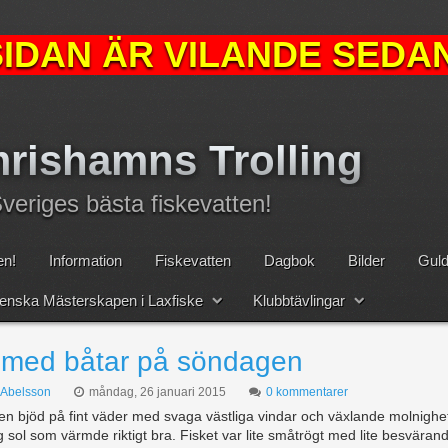
IDAN ÄR VILANDE SEDAN
rishamns Trolling
eriges bästa fiskevatten!
n!
Information
Fiskevatten
Dagbok
Bilder
Guld
nska Mästerskapen i Laxfiske
Klubbtävlingar
 med båtar på söndagen
 Abelsson
måndag, 26 januari 2015
0 kommentarer
n bjöd på fint väder med svaga västliga vindar och växlande molnighet
g sol som värmde riktigt bra. Fisket var lite småtrögt med lite besväran