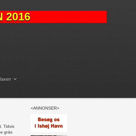
 2016
laxen
<ANNONSER>
. Tidvis
de gräs