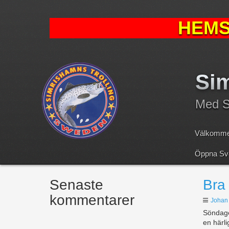
HEMS
Sim
Med Sv
Välkomme
Öppna Sve
Senaste
Bra
kommentarer
Johan
Söndage
en härli