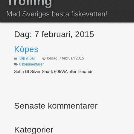
Trolling
Anmälda
Med Sveriges bästa fiskevatten!
Resultat
Dag:
7 februari, 2015
Köpes
Köp & Sälj
lördag, 7 februari 2015
0 kommentarer
Soffa till Silver Shark 605WA eller liknande.
Senaste kommentarer
Kategorier