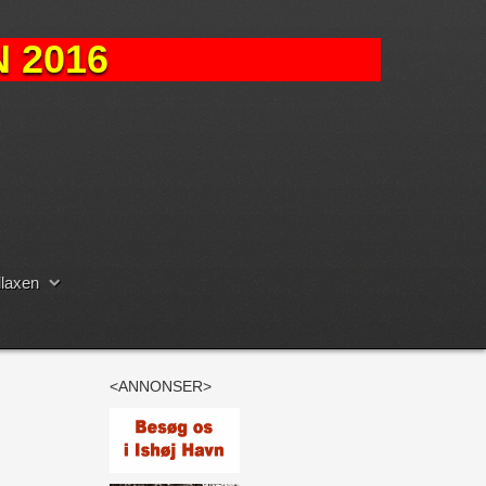
 2016
laxen
<ANNONSER>