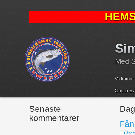
HEMS
Sim
Med Sv
Välkomme
Öppna Sve
Senaste
Dag
kommentarer
Fån
Fångst