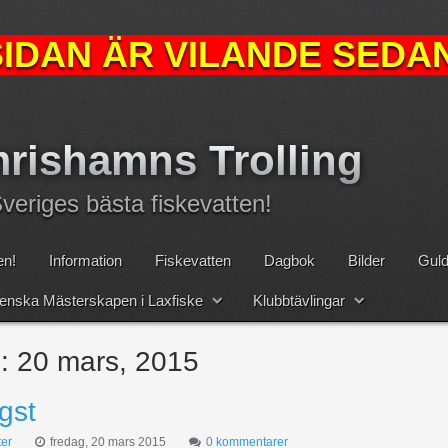
IDAN ÄR VILANDE SEDAN
rishamns Trolling
eriges bästa fiskevatten!
n!
Information
Fiskevatten
Dagbok
Bilder
Guld
nska Mästerskapen i Laxfiske
Klubbtävlingar
:
20 mars, 2015
gst
er
fredag, 20 mars 2015
0 kommentarer