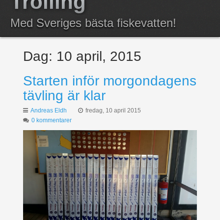
Trolling
Anmälda
Med Sveriges bästa fiskevatten!
Resultat
Dag:
10 april, 2015
Starten inför morgondagens
tävling är klar
Andreas Eldh
fredag, 10 april 2015
0 kommentarer