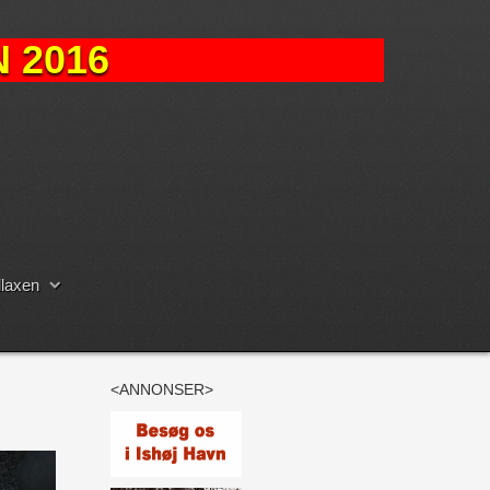
 2016
laxen
<ANNONSER>