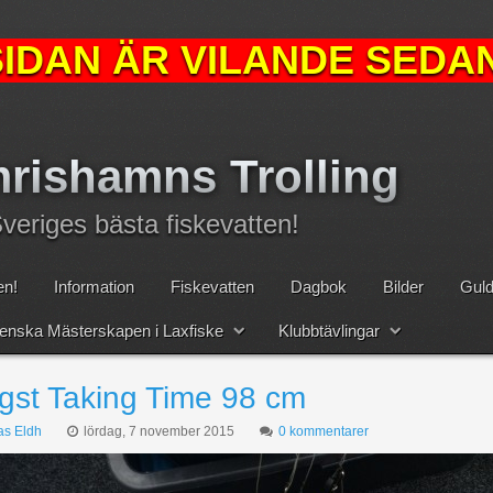
IDAN ÄR VILANDE SEDAN
rishamns Trolling
eriges bästa fiskevatten!
n!
Information
Fiskevatten
Dagbok
Bilder
Guld
nska Mästerskapen i Laxfiske
Klubbtävlingar
gst Taking Time 98 cm
as Eldh
lördag, 7 november 2015
0 kommentarer