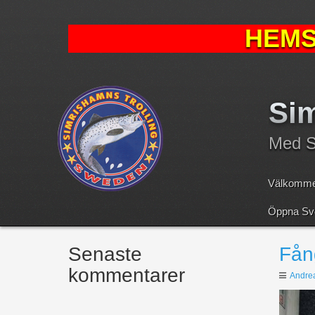
HEMS
Sim
Med Sv
Välkomme
Öppna Sve
Senaste
Fån
kommentarer
Andre