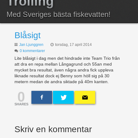
Trolling
Anmälda
Med Sveriges bästa fiskevatten!
Resultat
Blåsigt
Jan Ljunggren
torsdag, 17 april 2014
0 kommentarer
Lite blåsigt i dag men det hindrade inte Team Trio från
att dra en repa mellan Långagrund och 55an med
mycket bra resultat, även några andra fick uppleva
liknade resultat dock ej Benny som höll sig på 30
metern medan de andra siktade på 40m kanten.
0
SHARES
Skriv en kommentar