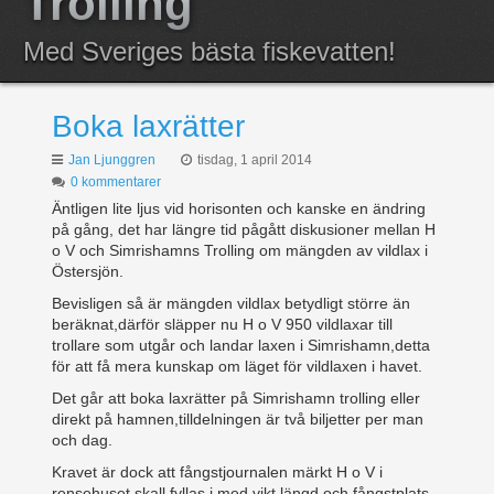
Trolling
Anmälda
Med Sveriges bästa fiskevatten!
Resultat
Boka laxrätter
Jan Ljunggren
tisdag, 1 april 2014
0 kommentarer
Äntligen lite ljus vid horisonten och kanske en ändring
på gång, det har längre tid pågått diskusioner mellan H
o V och Simrishamns Trolling om mängden av vildlax i
Östersjön.
Bevisligen så är mängden vildlax betydligt större än
beräknat,därför släpper nu H o V 950 vildlaxar till
trollare som utgår och landar laxen i Simrishamn,detta
för att få mera kunskap om läget för vildlaxen i havet.
Det går att boka laxrätter på Simrishamn trolling eller
direkt på hamnen,tilldelningen är två biljetter per man
och dag.
Kravet är dock att fångstjournalen märkt H o V i
rensehuset skall fyllas i med vikt längd och fångstplats.