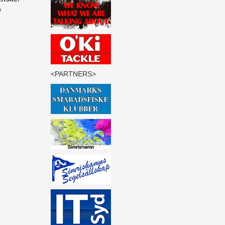
a
<PARTNERS>