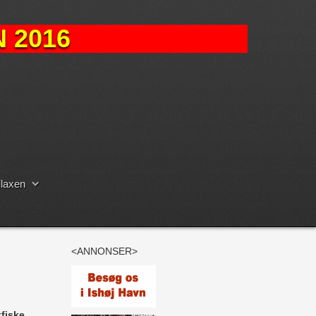
 2016
laxen
<ANNONSER>
fiske.