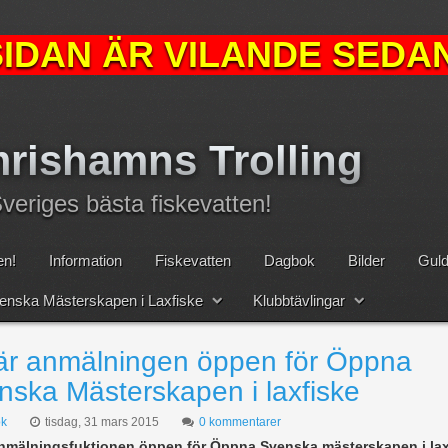
IDAN ÄR VILANDE SEDAN
rishamns Trolling
eriges bästa fiskevatten!
n!
Information
Fiskevatten
Dagbok
Bilder
Guld
nska Mästerskapen i Laxfiske
Klubbtävlingar
är anmälningen öppen för Öppna
nska Mästerskapen i laxfiske
k
tisdag, 31 mars 2015
0 kommentarer
nmälningsfuktionen öppen för Öppna Svenska mästerskapen i lax