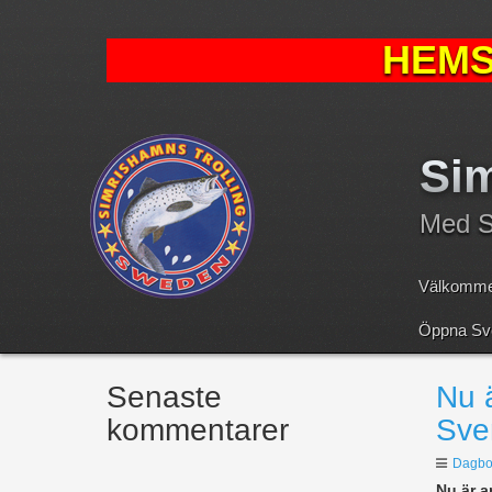
HEMS
Sim
Med Sv
Välkomme
Öppna Sve
Senaste
Nu 
kommentarer
Sve
Dagbo
Nu är a