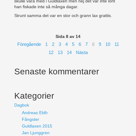
skulle vara med i Guldlaxen men nej det var inte lönt
han fiskade inte så många dagar.
Strunt samma det var en stor och grann lax grattis.
Sida 8 av 14
Föregående
1
2
3
4
5
6
7
8
9
10
11
12
13
14
Nästa
Senaste kommentarer
Kategorier
Dagbok
Andreas Eldh
Fångster
Guldlaxen 2015
Jan Ljunggren