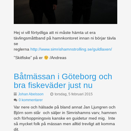
Hej vi vill förtydliga att ni måste hämta ut era
tävlingsmåttband på hamnkontoret innan ni börjar tävla
se
reglerna
http://www.simrishamnstrolling.se/guldlaxen/
”Skitfiske” på er
/Andreas
Båtmässan i Göteborg och
bra fiskeväder just nu
Johan Abelsson
torsdag, 5 februari 2015
0 kommentarer
Var nere och hälsade på bland annat Jan Ljungren och
Björn som står och säljer in Simrishamns varv, hamnen
och förhoppningsvis kanske en guidetur med mig. Inte
så mycket folk på mässan men alltid trevligt att komma
dit.