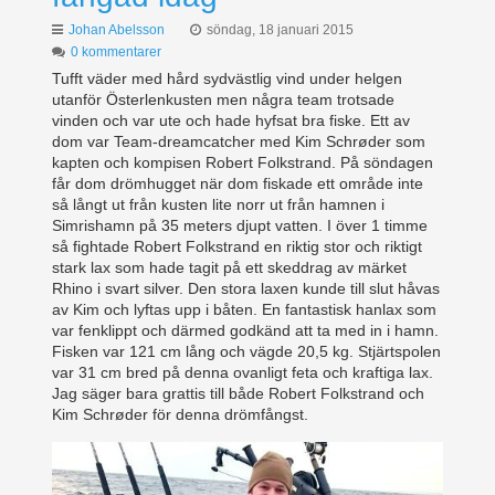
Johan Abelsson
söndag, 18 januari 2015
0 kommentarer
Tufft väder med hård sydvästlig vind under helgen
utanför Österlenkusten men några team trotsade
vinden och var ute och hade hyfsat bra fiske. Ett av
dom var Team-dreamcatcher med Kim Schrøder som
kapten och kompisen Robert Folkstrand. På söndagen
får dom drömhugget när dom fiskade ett område inte
så långt ut från kusten lite norr ut från hamnen i
Simrishamn på 35 meters djupt vatten. I över 1 timme
så fightade Robert Folkstrand en riktig stor och riktigt
stark lax som hade tagit på ett skeddrag av märket
Rhino i svart silver. Den stora laxen kunde till slut håvas
av Kim och lyftas upp i båten. En fantastisk hanlax som
var fenklippt och därmed godkänd att ta med in i hamn.
Fisken var 121 cm lång och vägde 20,5 kg. Stjärtspolen
var 31 cm bred på denna ovanligt feta och kraftiga lax.
Jag säger bara grattis till både Robert Folkstrand och
Kim Schrøder för denna drömfångst.