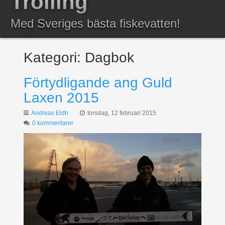
Trolling
Anmälda
Med Sveriges bästa fiskevatten!
Resultat
Kategori:
Dagbok
Förtydligande ang Guld
Laxen 2015
Andreas Eldh
torsdag, 12 februari 2015
0 kommentarer