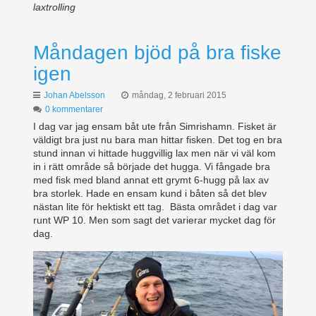
laxtrolling
Måndagen bjöd på bra fiske
igen
Johan Abelsson
måndag, 2 februari 2015
0 kommentarer
I dag var jag ensam båt ute från Simrishamn. Fisket är
väldigt bra just nu bara man hittar fisken. Det tog en bra
stund innan vi hittade huggvillig lax men när vi väl kom
in i rätt område så började det hugga. Vi fångade bra
med fisk med bland annat ett grymt 6-hugg på lax av
bra storlek. Hade en ensam kund i båten så det blev
nästan lite för hektiskt ett tag. Bästa området i dag var
runt WP 10. Men som sagt det varierar mycket dag för
dag.