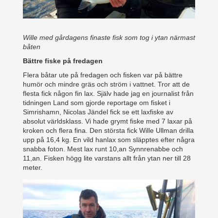
Wille med gårdagens finaste fisk som tog i ytan närmast
båten
Bättre fiske på fredagen
Flera båtar ute på fredagen och fisken var på bättre
humör och mindre gräs och ström i vattnet. Tror att de
flesta fick någon fin lax. Själv hade jag en journalist från
tidningen Land som gjorde reportage om fisket i
Simrishamn, Nicolas Jändel fick se ett laxfiske av
absolut världsklass. Vi hade grymt fiske med 7 laxar på
kroken och flera fina. Den största fick Wille Ullman drilla
upp på 16,4 kg. En vild hanlax som släpptes efter några
snabba foton. Mest lax runt 10,an Synnrenabbe och
11,an. Fisken högg lite varstans allt från ytan ner till 28
meter.