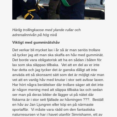
Härlig trollingkaose med ylande rullar och
adrenalinnivån på hög nivå
Viktigt med gumminätshåv
Det verkar bli mycket lax i år så är man seriös trollare
så tycker jag att man ska skaffa en håv med gumminät.
Det borde vara obligatorisk att ha en sådan i båten för
lax som ska släppas tillbaka. Vet att en del av er inte
har detta och jag tycker det är ganska dåligt att inte
anväda ett så skonsamt sätt som det är möjligt när man
vet att en vanlig håv med knutar i stor sett avlivar laxen.
Har hört några berättelser där trollare säger att det inte
är någon mening med att släppa tillbaka lax och sedan
ser man på deras bilder de lägger ut på nätet där
fiskarna är i stor sett fjällade av håvningen ???. Beställ
en håv av Jan Ljungren eller köp en på närmaste
sportaffär. Vi måste vara rädd om den fantastiska
naturresursen vi har i havet utanför Simrishamn, ett av