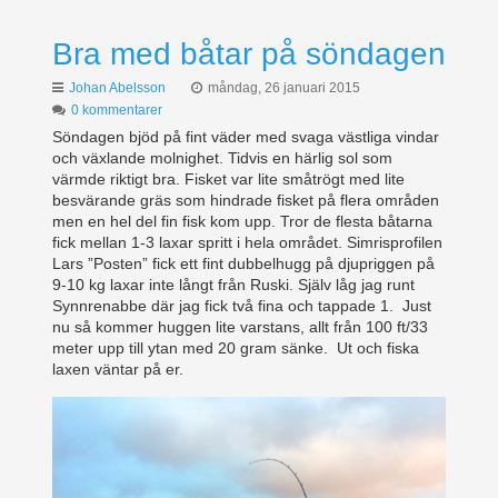
Bra med båtar på söndagen
Johan Abelsson
måndag, 26 januari 2015
0 kommentarer
Söndagen bjöd på fint väder med svaga västliga vindar
och växlande molnighet. Tidvis en härlig sol som
värmde riktigt bra. Fisket var lite småtrögt med lite
besvärande gräs som hindrade fisket på flera områden
men en hel del fin fisk kom upp. Tror de flesta båtarna
fick mellan 1-3 laxar spritt i hela området. Simrisprofilen
Lars ”Posten” fick ett fint dubbelhugg på djupriggen på
9-10 kg laxar inte långt från Ruski. Själv låg jag runt
Synnrenabbe där jag fick två fina och tappade 1. Just
nu så kommer huggen lite varstans, allt från 100 ft/33
meter upp till ytan med 20 gram sänke. Ut och fiska
laxen väntar på er.