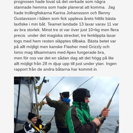
prognosen hade lovat så det verkade som några
stannade hemma som hade planerat att komma. Jag
hade trollingfiskarna Karina Johanssson och Benny
Gustavsson i båten som fick uppleva årets hittils bästa
laxfiske i min båt. Teamet landade 13 laxar varav 11 var
av bra storlek. Minst tre st var över just 10+kg men flera
precis under det magiska strecket, tre fenklippta laxar
togs med hem resten släpptes tillbaka. Bästa betet var
på allt möjligt men kanske Flasher med Grizzly och
Ismo mag tillsammans med Apex fungerade bra,
men för oss var det en sådan dag att det högg på lite
allt möjligt från 28 m djup upp till just under ytan. Ingen
rapport från de andra båtarna har kommit in.