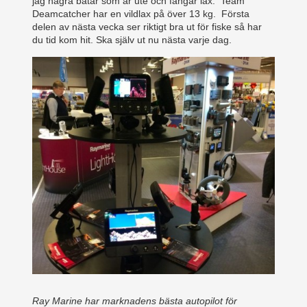
jag några båtar som är ute och fångar lax. Team
Deamcatcher har en vildlax på över 13 kg. Första
delen av nästa vecka ser riktigt bra ut för fiske så har
du tid kom hit. Ska själv ut nu nästa varje dag.
Ray Marine har marknadens bästa autopilot för