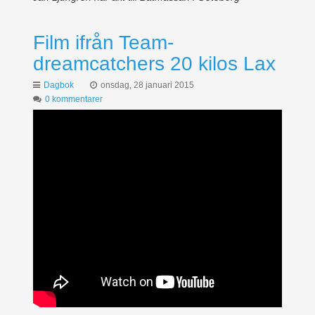
Film ifrån Team-
dreamcatchers 20 kilos Lax
Dagbok
onsdag, 28 januari 2015
0 kommentarer